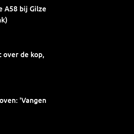
 A58 bij Gilze
nk)
 over de kop,
hoven: 'Vangen