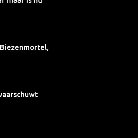
 Biezenmortel,
 waarschuwt