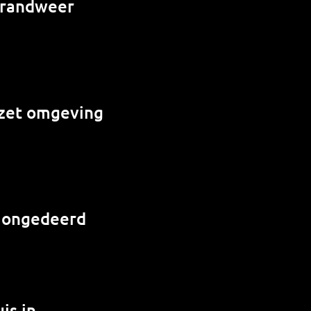
 brandweer
e zet omgeving
r ongedeerd
is in