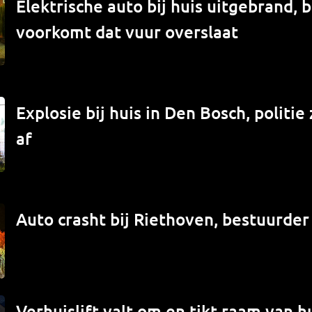
Elektrische auto bij huis uitgebrand,
voorkomt dat vuur overslaat
Explosie bij huis in Den Bosch, politi
af
Auto crasht bij Riethoven, bestuurde
Verhuislift valt om en tikt raam van hu