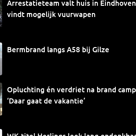
Arrestatieteam valt huis in Eindhove
vindt mogelijk vuurwapen
Bermbrand langs A58 bij Gilze
Opluchting én verdriet na brand campe
‘Daar gaat de vakantie’
WK-titel Herlings leek lang ondenkbaa