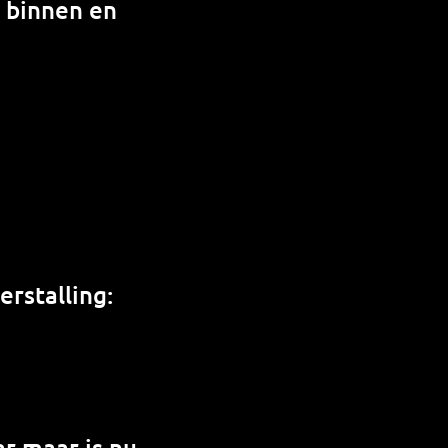
n binnen en
rstalling:
r maar is nu