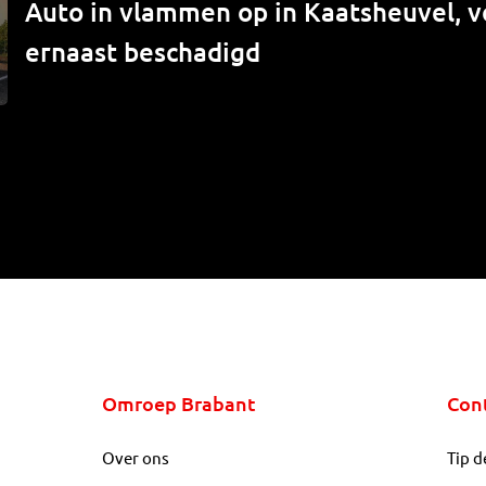
Auto in vlammen op in Kaatsheuvel, v
ernaast beschadigd
Omroep Brabant
Con
Over ons
Tip d