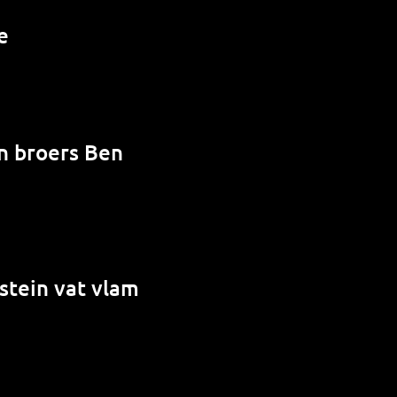
e
en broers Ben
stein vat vlam