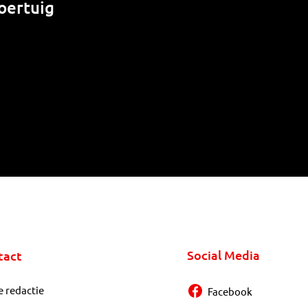
oertuig
Social Media
tact
e redactie
Facebook