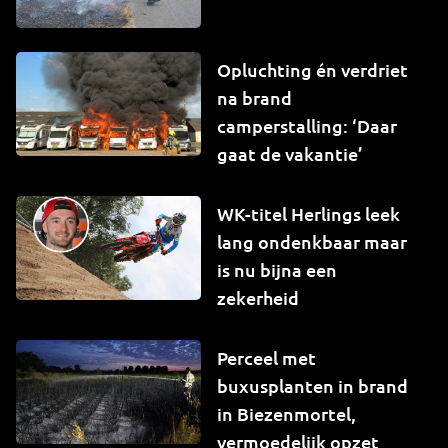
Opluchting én verdriet
na brand
camperstalling: ‘Daar
gaat de vakantie’
WK-titel Herlings leek
lang ondenkbaar maar
is nu bijna een
zekerheid
Perceel met
buxusplanten in brand
in Biezenmortel,
vermoedelijk opzet