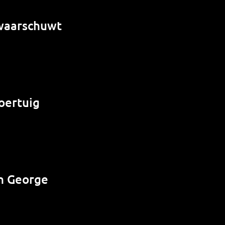
 waarschuwt
oertuig
n George