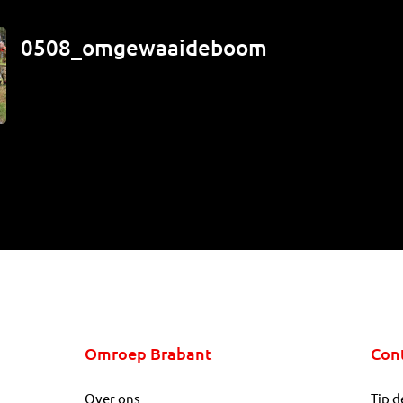
0508_omgewaaideboom
Omroep Brabant
Con
Over ons
Tip d