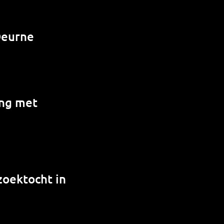
Deurne
ing met
zoektocht in