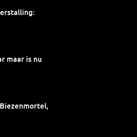
rstalling:
r maar is nu
 Biezenmortel,