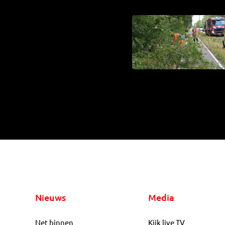
Nieuws
Media
Net binnen
Kijk live TV