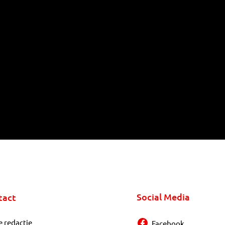
Social Media
tact
e redactie
Facebook