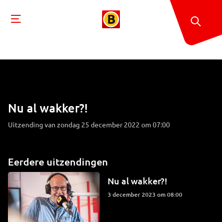
Nu al wakker?!
Uitzending van zondag 25 december 2022 om 07:00
Eerdere uitzendingen
Nu al wakker?!
3 december 2023 om 08:00