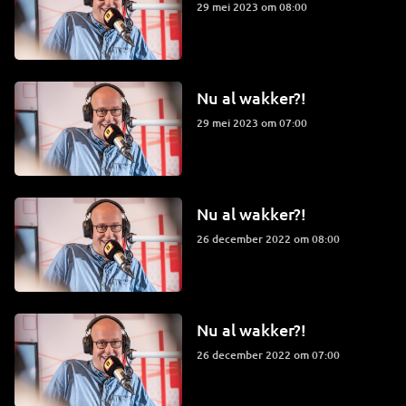
29 mei 2023 om 08:00
Nu al wakker?!
29 mei 2023 om 07:00
Nu al wakker?!
26 december 2022 om 08:00
Nu al wakker?!
26 december 2022 om 07:00