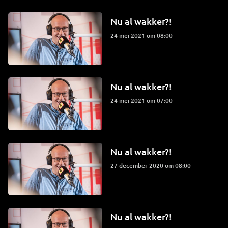
Nu al wakker?!
24 mei 2021 om 08:00
Nu al wakker?!
24 mei 2021 om 07:00
Nu al wakker?!
27 december 2020 om 08:00
Nu al wakker?!