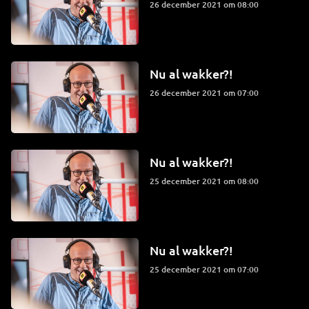
26 december 2021 om 08:00
Nu al wakker?!
26 december 2021 om 07:00
Nu al wakker?!
25 december 2021 om 08:00
Nu al wakker?!
25 december 2021 om 07:00