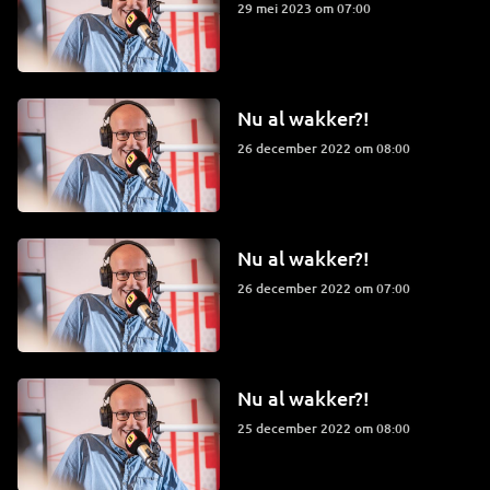
29 mei 2023 om 07:00
Nu al wakker?!
26 december 2022 om 08:00
Nu al wakker?!
26 december 2022 om 07:00
Nu al wakker?!
25 december 2022 om 08:00