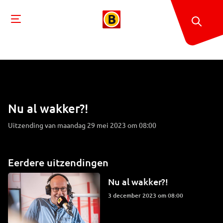
Nu al wakker?!
Uitzending van maandag 29 mei 2023 om 08:00
Eerdere uitzendingen
Nu al wakker?!
3 december 2023 om 08:00