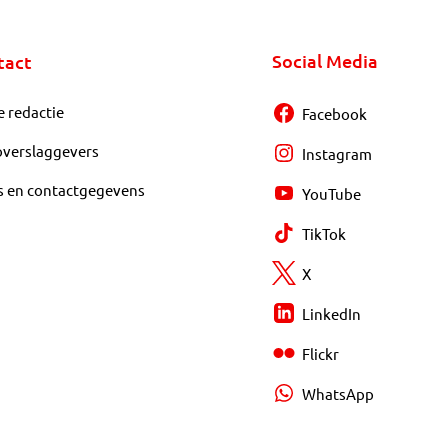
Social Media
tact
e redactie
Facebook
overslaggevers
Instagram
s en contactgegevens
YouTube
TikTok
X
LinkedIn
Flickr
WhatsApp