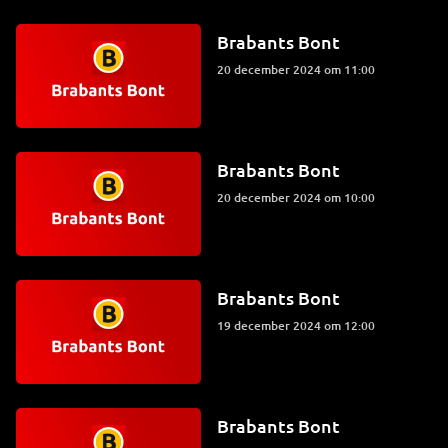
Brabants Bont
20 december 2024 om 11:00
Brabants Bont
20 december 2024 om 10:00
Brabants Bont
19 december 2024 om 12:00
Brabants Bont