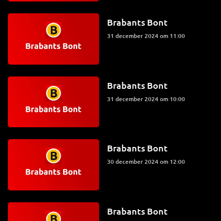
Brabants Bont
31 december 2024 om 11:00
Brabants Bont
31 december 2024 om 10:00
Brabants Bont
30 december 2024 om 12:00
Brabants Bont