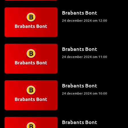
Brabants Bont
24 december 2024 om 12:00
Brabants Bont
24 december 2024 om 11:00
Brabants Bont
24 december 2024 om 10:00
Brabants Bont