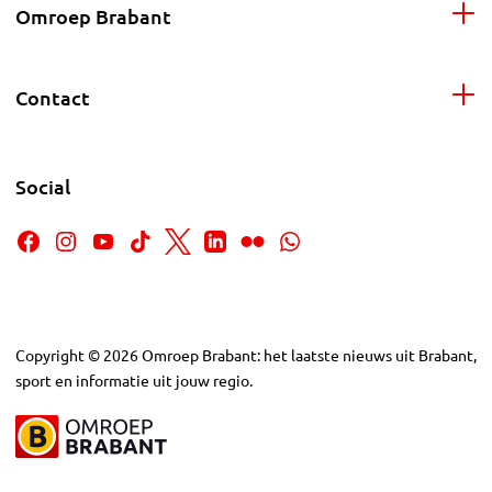
Omroep Brabant
Contact
Social
Copyright
©
2026
Omroep Brabant: het laatste nieuws uit Brabant,
sport en informatie uit jouw regio.