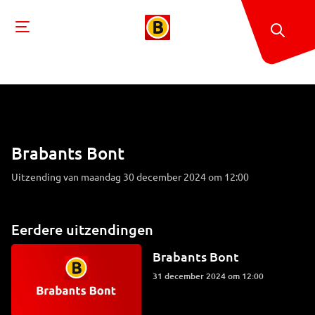
Brabants Bont
Uitzending van maandag 30 december 2024 om 12:00
Eerdere uitzendingen
Brabants Bont
31 december 2024 om 12:00