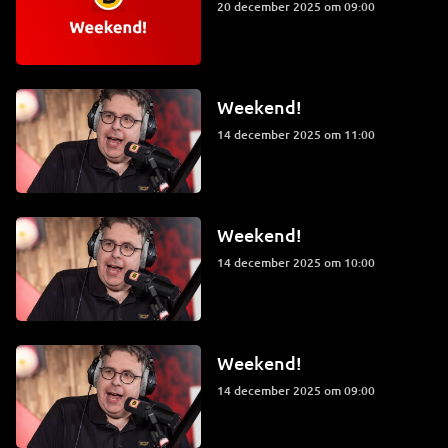
20 december 2025 om 09:00
Weekend!
14 december 2025 om 11:00
Weekend!
14 december 2025 om 10:00
Weekend!
14 december 2025 om 09:00