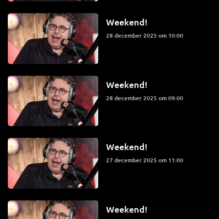
Weekend!
28 december 2025 om 10:00
Weekend!
28 december 2025 om 09:00
Weekend!
27 december 2025 om 11:00
Weekend!