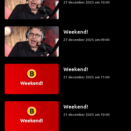
27 december 2025 om 10:00
Weekend!
27 december 2025 om 09:00
Weekend!
21 december 2025 om 11:00
Weekend!
21 december 2025 om 10:00