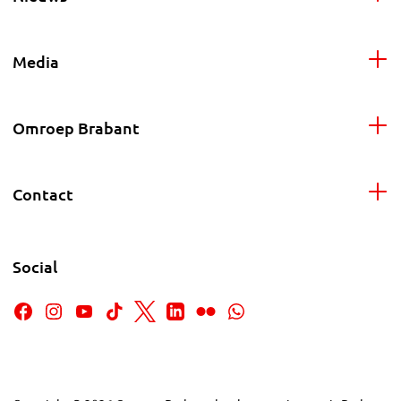
Media
Omroep Brabant
Contact
Social