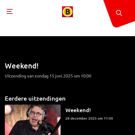
Weekend!
Uitzending van zondag 15 juni 2025 om 10:00
Eerdere uitzendingen
Weekend!
28 december 2025 om 11:00