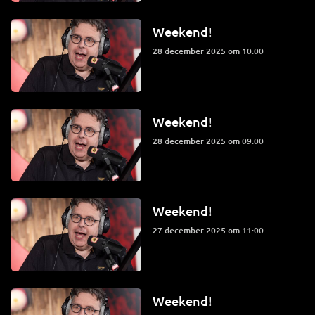
Weekend!
28 december 2025 om 10:00
Weekend!
28 december 2025 om 09:00
Weekend!
27 december 2025 om 11:00
Weekend!