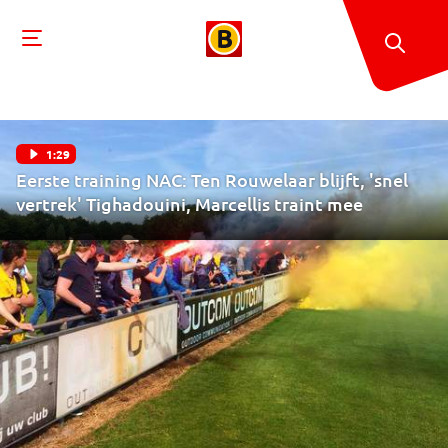
1:29
Eerste training NAC: Ten Rouwelaar blijft, 'snel
vertrek' Tighadouini, Marcellis traint mee