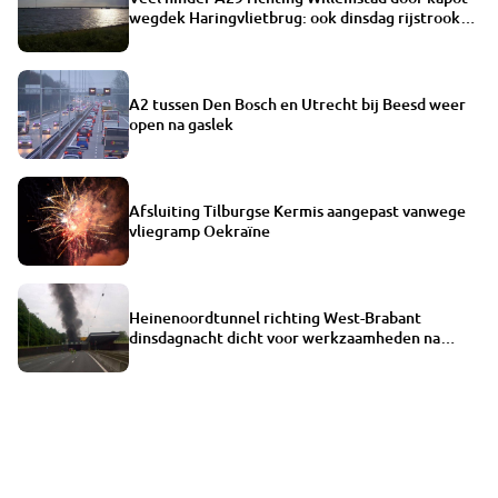
wegdek Haringvlietbrug: ook dinsdag rijstrook
dicht
A2 tussen Den Bosch en Utrecht bij Beesd weer
open na gaslek
Afsluiting Tilburgse Kermis aangepast vanwege
vliegramp Oekraïne
Heinenoordtunnel richting West-Brabant
dinsdagnacht dicht voor werkzaamheden na
brand