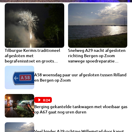
Tilburgse Kermis traditioneel
Snelweg A29 nacht afgesloten
afgesloten met
richting Bergen op Zoom
begrafenisstoet en groots
vanwege spoedreparatie
vuurwerk
Haringvlietbrug
A58 woensdag paar uur afgesloten tussen Rilland
en Bergen op Zoom
0:24
Berging gekantelde tankwagen met vloeibaar gas
op A67 gaat nog uren duren
Veel hinder A29 richting Willemstad door kapot