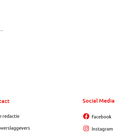
 De
ag
Social Media
tact
e redactie
Facebook
overslaggevers
Instagram