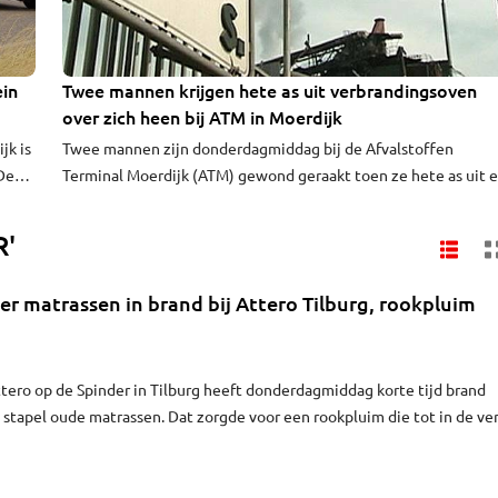
ein
Twee mannen krijgen hete as uit verbrandingsoven
over zich heen bij ATM in Moerdijk
jk is
Twee mannen zijn donderdagmiddag bij de Afvalstoffen
De
Terminal Moerdijk (ATM) gewond geraakt toen ze hete as uit 
verbrandingsoven over zich heen kregen. De twee liepen
de
brandwonden op en zijn eerst gekoeld en daarna met een
R'
werd
ambulance naar een ziekenhuis gebracht. Volgens het bedrijf
verkeren zij niet in levensgevaar.
r matrassen in brand bij Attero Tilburg, rookpluim
ttero op de Spinder in Tilburg heeft donderdagmiddag korte tijd brand
stapel oude matrassen. Dat zorgde voor een rookpluim die tot in de ve
s.