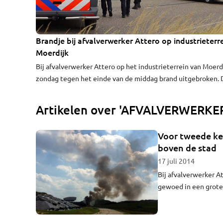
Brandje bij afvalverwerker Attero op industrieterr
Moerdijk
Bij afvalverwerker Attero op het industrieterrein van Moerdi
zondag tegen het einde van de middag brand uitgebroken. 
brand is verspreid over meerdere bouwlagen van de
afvalverwerker. De brandweer kwam snel ter plekke en had 
Artikelen over 'AFVALVERWERKE
brand snel onder controle omdat van binnen en van buiten 
geblust.
Voor tweede kee
boven de stad
17 juli 2014
Bij afvalverwerker A
gewoed in een grote 
omgeving te zien wa