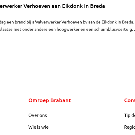
verwerker Verhoeven aan Eikdonk in Breda
ag een brand bij afvalverwerker Verhoeven bv aan de Eikdonk in Breda.
 plaatse met onder andere een hoogwerker en een schuimblusvoertuig.
uimte waar 5000 kilo papier ligt opgeslagen. Rond vier uur vrijdagmidd
ester gegeven.
Omroep Brabant
Con
Over ons
Tip d
Wie is wie
Regi