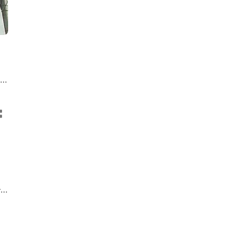
een
rre