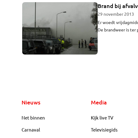
Brand bij afval
29 november 2013
Er woedt vrijdagmidd
De brandweer is ter
brand woedt in een r
is het sein brand me
Nieuws
Media
Net binnen
Kijk live TV
Carnaval
Televisiegids