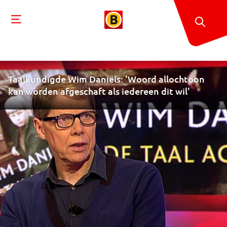
Taalkundigde Wim Daniëls: 'Woord allochtoon
kan worden afgeschaft als iedereen dit wil'