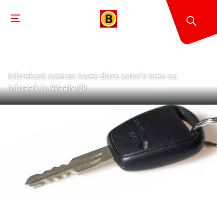
Inbrekers nemen twee dure auto's mee na
inbraak in Waalwijk