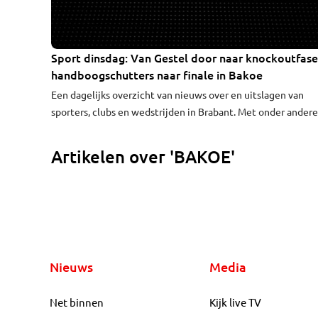
Sport dinsdag: Van Gestel door naar knockoutfase
handboogschutters naar finale in Bakoe
Een dagelijks overzicht van nieuws over en uitslagen van
sporters, clubs en wedstrijden in Brabant. Met onder andere
aandacht voor handboogschutters Rick van der Ven uit Oss, 
van den Berg uit Heeswijk-Dinther en Mitch Dielemans uit
Artikelen over 'BAKOE'
Geldrop.
Nieuws
Media
Net binnen
Kijk live TV