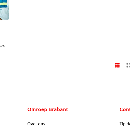
 kwam
derd
Omroep Brabant
Con
Over ons
Tip d