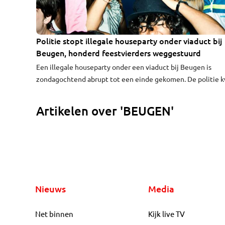
Politie stopt illegale houseparty onder viaduct bij
Beugen, honderd feestvierders weggestuurd
Een illegale houseparty onder een viaduct bij Beugen is
zondagochtend abrupt tot een einde gekomen. De politie
met meerdere wagens ter plaatse en stopte het feest. Hon
feestvierders werden onmiddellijk naar huis gestuurd.
Artikelen over 'BEUGEN'
Nieuws
Media
Net binnen
Kijk live TV