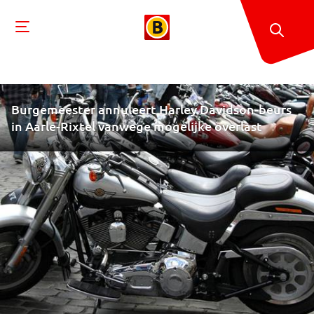
Burgemeester annuleert Harley Davidson-beurs
in Aarle-Rixtel vanwege mogelijke overlast