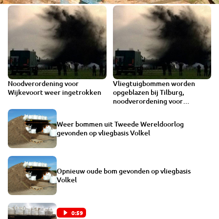
Noodverordening voor
Vliegtuigbommen worden
VIDEO
Wijkevoort weer ingetrokken
opgeblazen bij Tilburg,
noodverordening voor
Wijkevoort
Weer bommen uit Tweede Wereldoorlog
gevonden op vliegbasis Volkel
Opnieuw oude bom gevonden op vliegbasis
Volkel
0:59