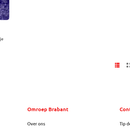
je
het
eld,
FNV
Omroep Brabant
Con
Over ons
Tip d