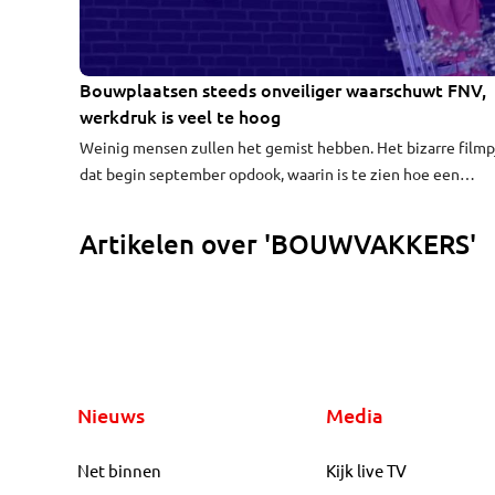
Bouwplaatsen steeds onveiliger waarschuwt FNV,
VIDEO
werkdruk is veel te hoog
Weinig mensen zullen het gemist hebben. Het bizarre filmp
dat begin september opdook, waarin is te zien hoe een
graafmachine van een sloopbedrijf aan een hijskraan boven 
centrum van Eindhoven bungelt. Het is een extreem voorbe
Artikelen over 'BOUWVAKKERS'
maar het blijkt geen op zichzelf staand incident. Vakbond 
constateert namelijk dat bouwplaatsen het afgelopen jaar
steeds onveiliger zijn geworden.
Nieuws
Media
Net binnen
Kijk live TV