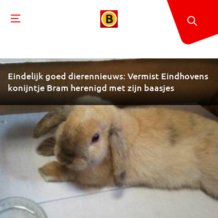
Eindelijk goed dierennieuws: Vermist Eindhovens
konijntje Bram herenigd met zijn baasjes