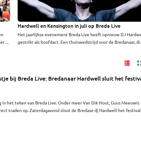
Hardwell en Kensington in juli op Breda Live
en
Het jaarlijkse evenement Breda Live heeft opnieuw DJ Hardwe
deren
gestrikt als hoofdact. Een thuiswedstrijd voor de Bredanaar, di
op 11 juli op het Chasséveld te zien en te horen is.
tje bij Breda Live: Bredanaar Hardwell sluit het festiv
g in het teken van Breda Live. Onder meer Van Dik Hout, Guus Meeuwis
rect traden op. Zaterdagavond sloot de Bredase dj Hardwell het festival
 uur lang.