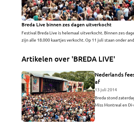
Breda Live binnen zes dagen uitverkocht
Festival Breda Live is helemaal uitverkocht. Binnen zes dag
zijn alle 18.000 kaartjes verkocht. Op 11 juli staan onder an
Hardwell, Kensington, Jan Smit en Chef'Special op het
Chasséveld in Breda.
Artikelen over 'BREDA LIVE'
Nederlands fees
af
13 juli 2014
Breda stond zaterda
Miss Montreal en Di-
met een set van twee