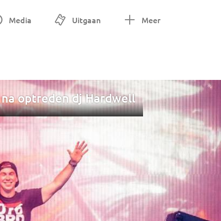
Media
Uitgaan
Meer
 na optreden dj Hardwell