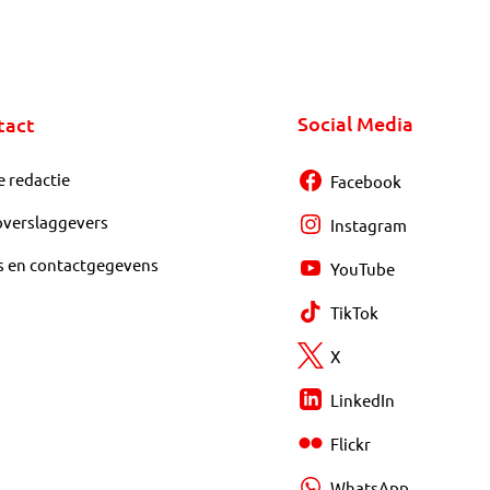
Social Media
tact
e redactie
Facebook
overslaggevers
Instagram
s en contactgegevens
YouTube
TikTok
X
LinkedIn
Flickr
WhatsApp