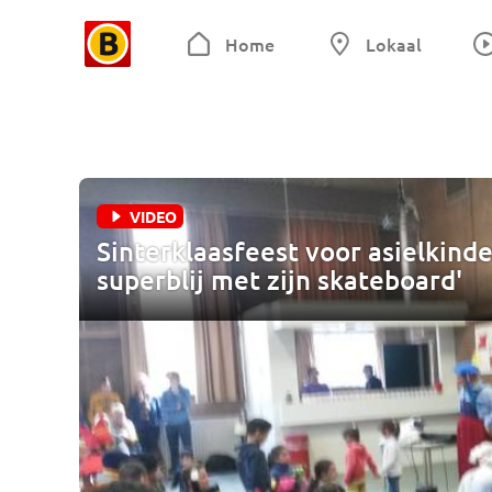
Home
Lokaal
VIDEO
Sinterklaasfeest voor asielkin
superblij met zijn skateboard'