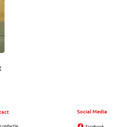
Social Media
tact
e redactie
Facebook