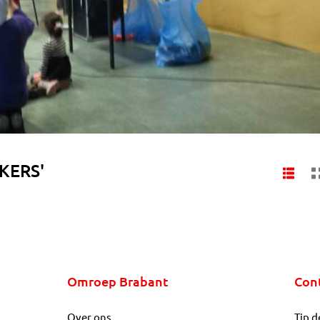
EKERS'
Omroep Brabant
Con
Over ons
Tip d