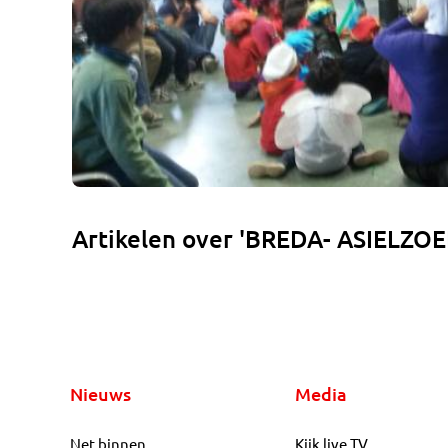
Artikelen over 'BREDA- ASIELZO
Nieuws
Media
Net binnen
Kijk live TV