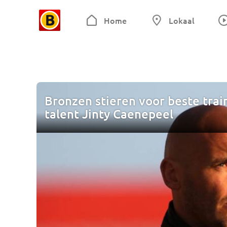
Home
Lokaal
Bronzen stieren voor beste trai
talent Jinty Caenepeel