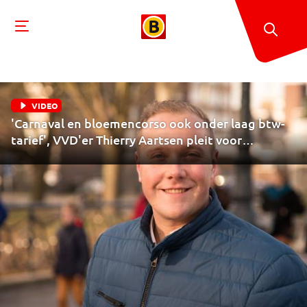
VIDEO
'Carnaval en bloemencorso ook onder laag btw-
tarief', VVD'er Thierry Aartsen pleit voor
volkscultuur