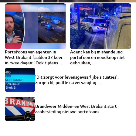
Portofoons van agenten in
Agent kan bij mishandeling
West-Brabant faalden 32 keer
portofoon en noodknop niet
in twee dagen: 'Ook tijdens
gebruiken,
schietpartij'
communicatiesysteem C2000
hapert
'Dit zorgt voor levensgevaarlijke situaties',
zorgen bij politie na vervanging
communicatiesysteem
Brandweer Midden- en West Brabant start
aanbesteding nieuwe portofoons