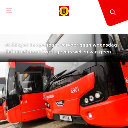
Stakingen in openbaar vervoer gaan woensdag
definitief door: 'Werkgevers weten van geen
wijken'