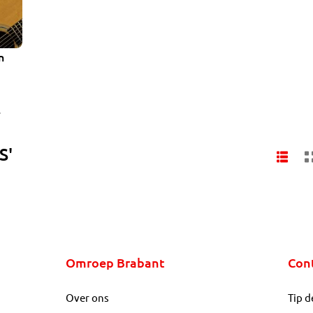
n
 acts
om
S'
p
Omroep Brabant
Con
Over ons
Tip d