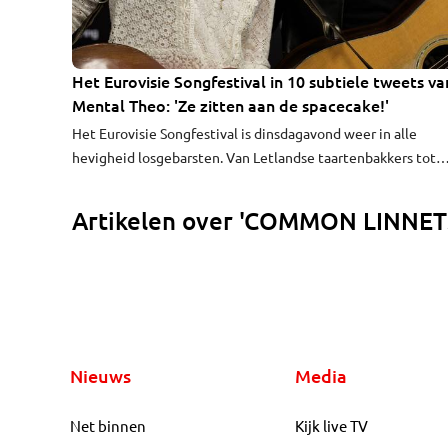
Het Eurovisie Songfestival in 10 subtiele tweets va
Mental Theo: 'Ze zitten aan de spacecake!'
Het Eurovisie Songfestival is dinsdagavond weer in alle
hevigheid losgebarsten. Van Letlandse taartenbakkers tot
ludieke regenboogsoldaten van IJsland: aan spraakmakende
is er deze editie opnieuw geen gebrek. Genoeg optredens 
Artikelen over 'COMMON LINNET
even ongefundeerd je mening over te verkondigen. Zoals o
Twitter. Bosschenaar Mental Theo gaat helemaal los op het
sociale netwerk.
Nieuws
Media
Net binnen
Kijk live TV