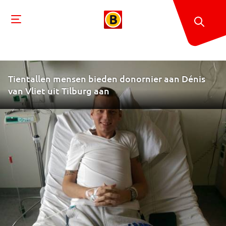
Tientallen mensen bieden donornier aan Dénis
van Vliet uit Tilburg aan