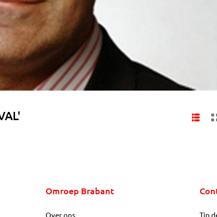
VAL'
Omroep Brabant
Con
Over ons
Tip d