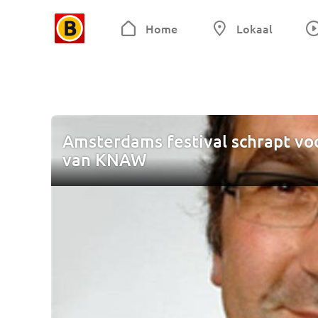
Home
Lokaal
Amsterdams festival schrapt voo
van KNAW