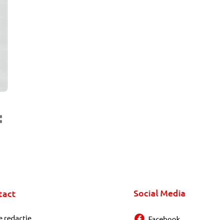
Social Media
tact
e redactie
Facebook