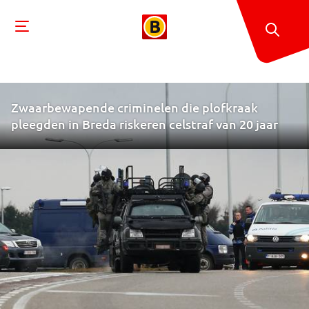
Zwaarbewapende criminelen die plofkraak
pleegden in Breda riskeren celstraf van 20 jaar