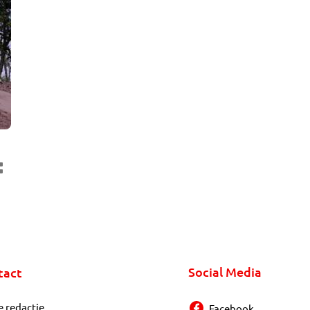
Social Media
tact
e redactie
Facebook