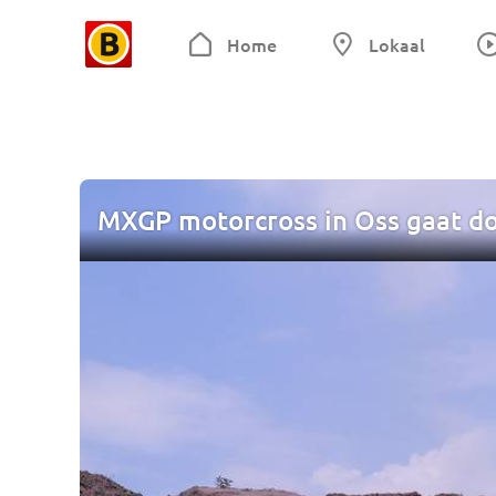
Home
Lokaal
MXGP motorcross in Oss gaat doo