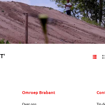
T'
Omroep Brabant
Con
Over ons
Tip d