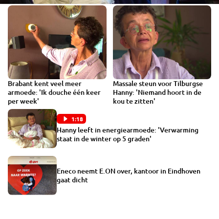
Brabant kent veel meer
Massale steun voor Tilburgse
1:18
armoede: 'Ik douche één keer
Hanny: 'Niemand hoort in de
per week'
kou te zitten'
1:18
Hanny leeft in energiearmoede: 'Verwarming
staat in de winter op 5 graden'
Eneco neemt E.ON over, kantoor in Eindhoven
gaat dicht