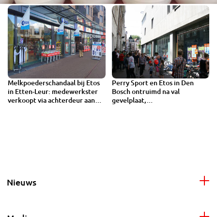
Melkpoederschandaal bij Etos
Perry Sport en Etos in Den
1:16
in Etten-Leur: medewerkster
Bosch ontruimd na val
verkoopt via achterdeur aan
gevelplaat,
Chinese man
Minderbroederstraat even
afgesloten
Nieuws