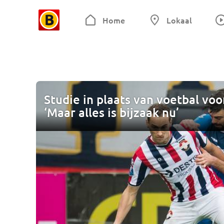
Home
Lokaal
Studie in plaats van voetbal vo
‘Maar alles is bijzaak nu’