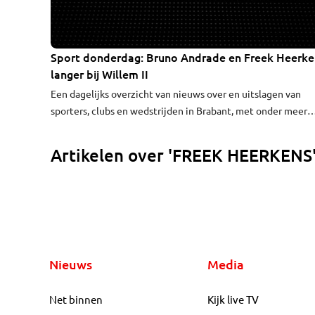
Sport donderdag: Bruno Andrade en Freek Heerke
langer bij Willem II
Een dagelijks overzicht van nieuws over en uitslagen van
sporters, clubs en wedstrijden in Brabant, met onder meer
aandacht voor badmintonster Eefje Muskens, badmintonner
Jelle Maas, tennisster Indy de Vroome en de Willem II-
Artikelen over 'FREEK HEERKENS
voetballers Bruno Andrade en Freek Heerkens.
Nieuws
Media
Net binnen
Kijk live TV