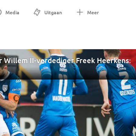
Media
Uitgaan
Meer
or Willem II-verdediger Freek Heerkens: