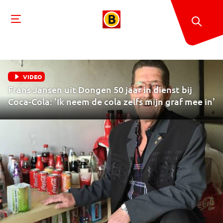
VIDEO
Frans Jansen uit Dongen 50 jaar in dienst bij
Coca-Cola: 'Ik neem de cola zelfs mijn graf mee in'