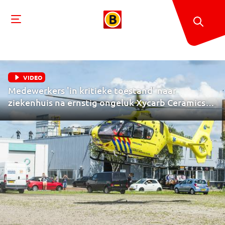
VIDEO
Medewerkers 'in kritieke toestand' naar
ziekenhuis na ernstig ongeluk Xycarb Ceramics
Helmond