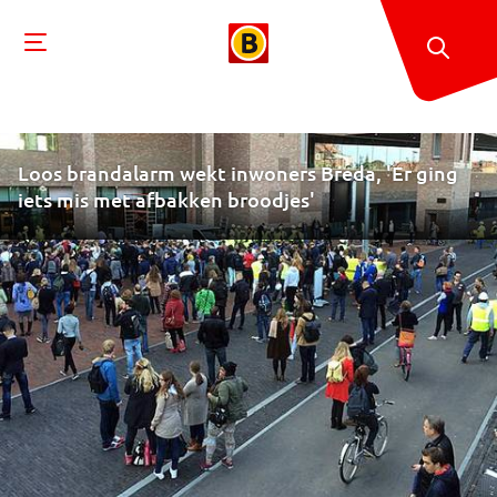
Loos brandalarm wekt inwoners Breda, 'Er ging
iets mis met afbakken broodjes'