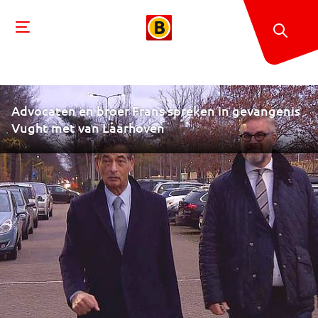
Advocaten en broer Frans spreken in gevangenis
Vught met van Laarhoven