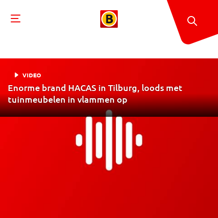
VIDEO
Enorme brand HACAS in Tilburg, loods met
tuinmeubelen in vlammen op