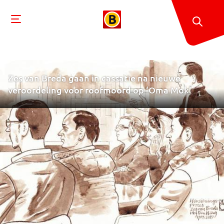
Zes van Breda gaan in cassatie na nieuwe
veroordeling voor roofmoord op ‘Oma Mok’