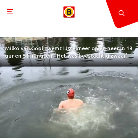
Milko van Gool zwemt IJsselmeer op en neer in 13
uur en 51 minuten: 'Het was beestachtig zwaar'