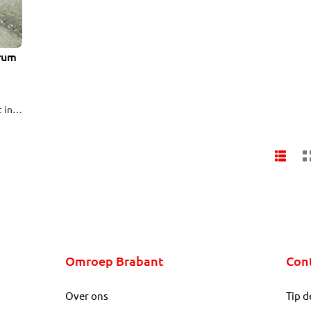
rum
 in
 Nent
eer
Omroep Brabant
Con
Over ons
Tip d