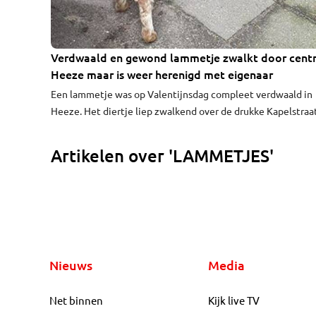
Verdwaald en gewond lammetje zwalkt door cent
Heeze maar is weer herenigd met eigenaar
Een lammetje was op Valentijnsdag compleet verdwaald in
Heeze. Het diertje liep zwalkend over de drukke Kapelstraat
het centrum. Het lammetje bleek aangereden, maar Esther
ving het beestje op in haar achtertuin en herenigde hem w
Artikelen over 'LAMMETJES'
met de eigenaar. “We hebben hem Valentijntje genoemd.”
Nieuws
Media
Net binnen
Kijk live TV