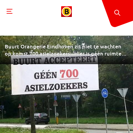
Buurt Orangerie Eindhoven zit niet te wachten
op komst 700 asielzoekers: 'Hier is géén ruimte
voor!'