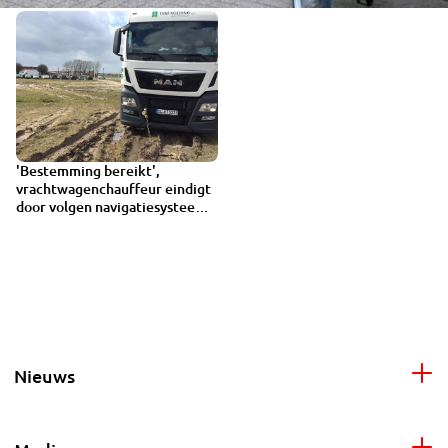
'Bestemming bereikt',
1:20
vrachtwagenchauffeur eindigt
door volgen navigatiesysteem
vast in de modder
Nieuws