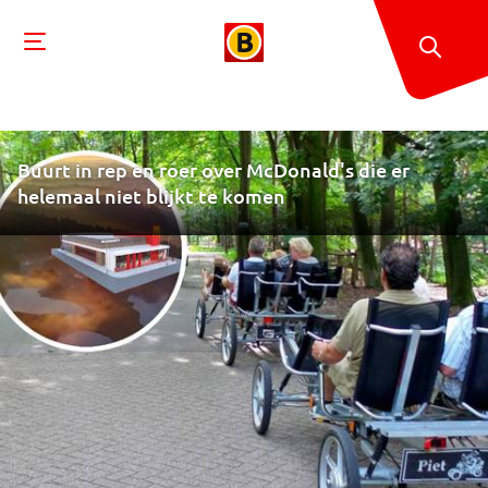
Buurt in rep en roer over McDonald's die er
helemaal niet blijkt te komen