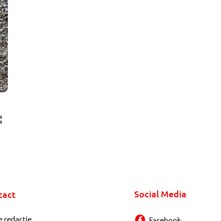
Social Media
tact
e redactie
Facebook