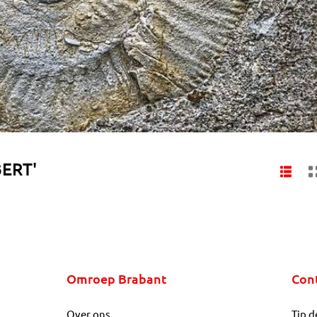
BERT'
Omroep Brabant
Con
Over ons
Tip d