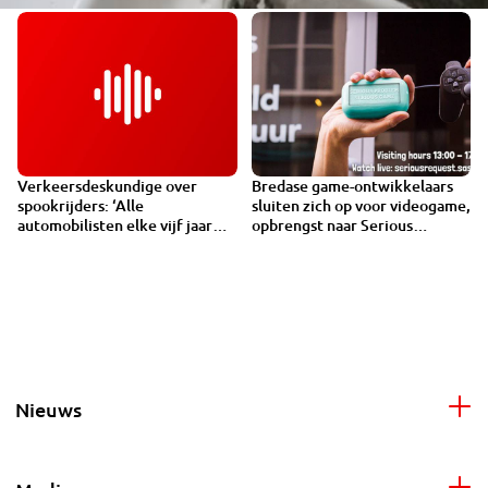
Verkeersdeskundige over
Bredase game-ontwikkelaars
VIDEO
spookrijders: ‘Alle
sluiten zich op voor videogame,
automobilisten elke vijf jaar
opbrengst naar Serious
rijexamen afleggen'
Request
Nieuws