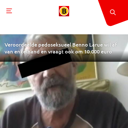
Veroordeelde pedoseksueel Benno Larue wil af
van enkelband en vraagt ook om 10.000 euro