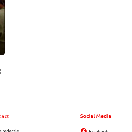
Social Media
tact
e redactie
Facebook