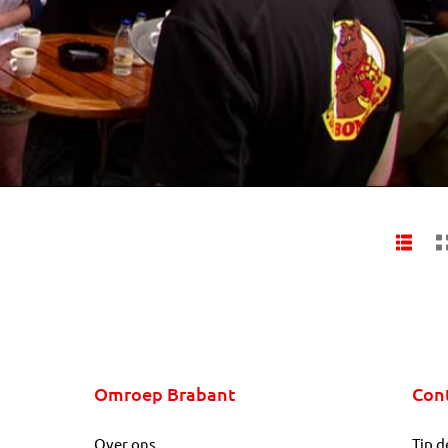
Omroep Brabant
Con
Over ons
Tip d