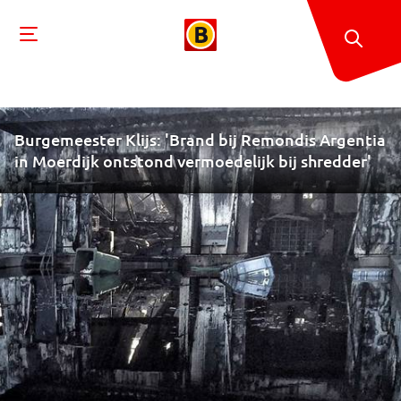
Burgemeester Klijs: 'Brand bij Remondis Argentia
in Moerdijk ontstond vermoedelijk bij shredder'