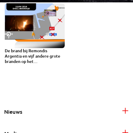
De brand bij Remondis
VIDEO
Argentia en vijf andere grote
branden op het
industrieterrein van Moerdijk
Nieuws